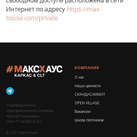
свободном доступе расположена в сети
Интернет по адресу
https://max-
house.com/private
КОМПАНИЯ
О нас
Наши ценности
СКАНДИСАММИТ
OPEN VILLAGE
Индивидуальный
предприниматель Кузнецов
Вакансии
Алексей Николаевич
Школа плотников
ИНН 771409018130
© 2023 Maxhouse